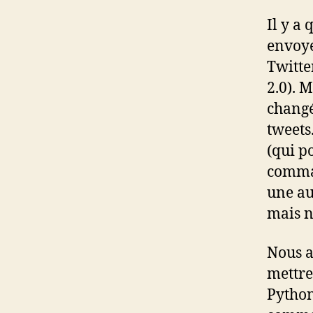
Il y a 
envoye
Twitte
2.0). 
changé
tweets
(qui p
comma
une au
mais n
Nous a
mettre
Python