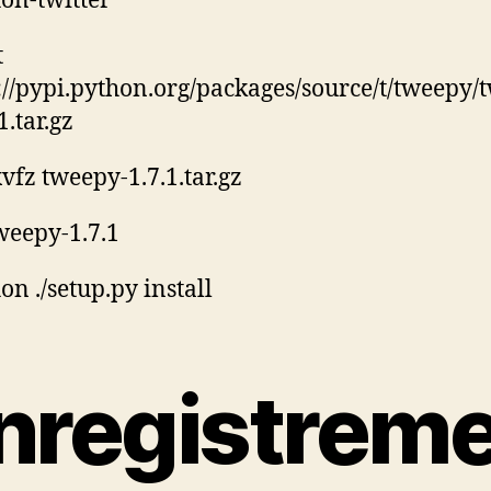
on-twitter
t
://pypi.python.org/packages/source/t/tweepy/
1.tar.gz
xvfz tweepy-1.7.1.tar.gz
weepy-1.7.1
on ./setup.py install
nregistrem