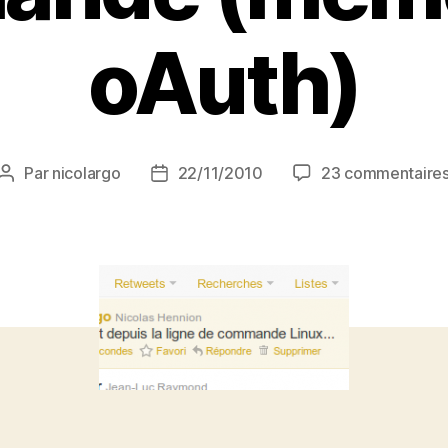
oAuth)
Par
nicolargo
22/11/2010
23 commentaire
Auteur
Date
de
de
l’article
l’article