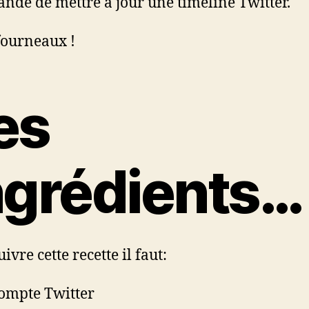
de de mettre à jour une timeline Twitter.
fourneaux !
es
ngrédients…
ivre cette recette il faut:
ompte Twitter