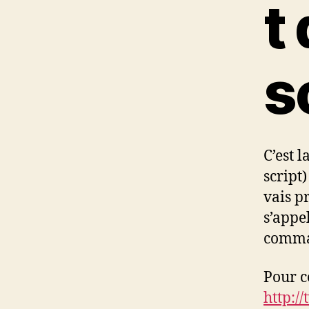
t
s
C’est 
script)
vais p
s’appel
comman
Pour ce
http:/