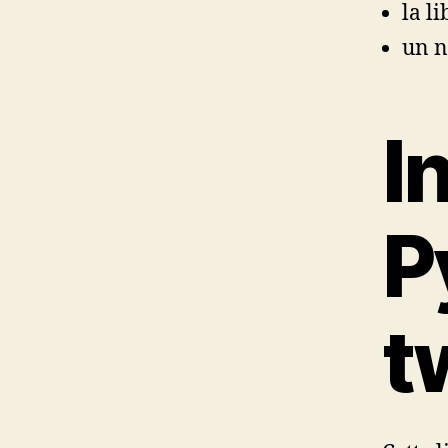
la l
un n
I
P
t