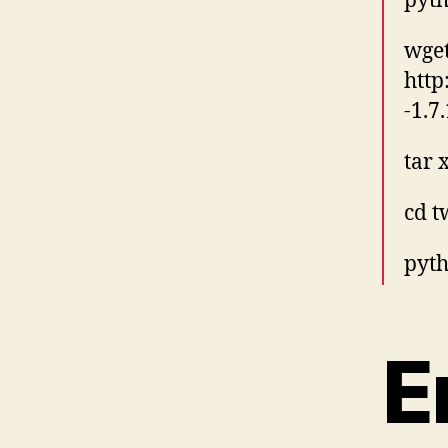
pyth
wge
http
-1.7.
tar 
cd t
pyth
E