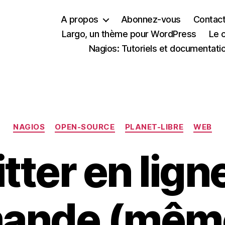
A propos
Abonnez-vous
Contac
Largo, un thème pour WordPress
Le 
Nagios: Tutoriels et documentati
Catégories
NAGIOS
OPEN-SOURCE
PLANET-LIBRE
WEB
tter en lign
ande (même