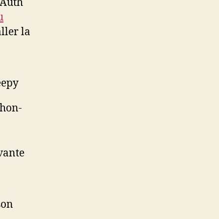
oAuth
u
ller la
eepy
thon-
ivante
son