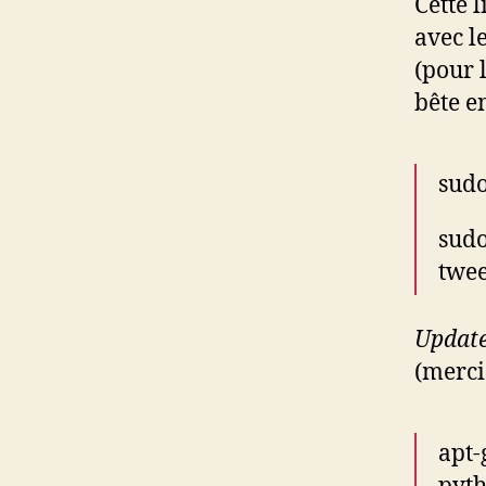
Cette 
avec le
(pour 
bête e
sudo
sudo
twe
Updat
(merci
apt-