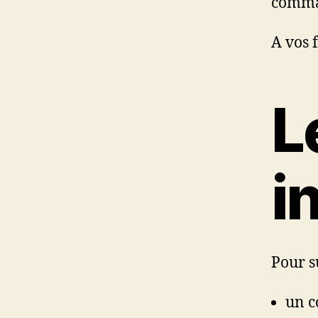
comman
A vos 
L
i
Pour su
un c