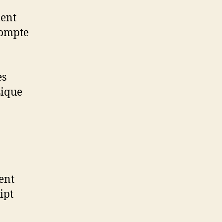
ent
compte
es
sique
ent
ipt