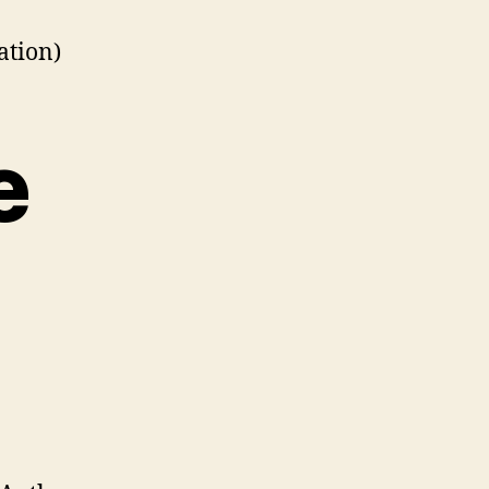
ation)
e