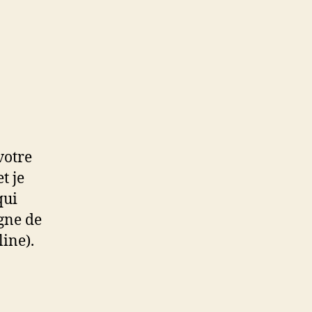
votre
t je
qui
igne de
ine).