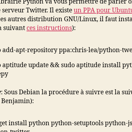
librairie Python va vous permettre de parler 
 serveur Twitter. Il existe
un PPA pour Ubunt
les autres distribution GNU/Linux, il faut insta
n suivant
ces instructions
):
 add-apt-repository ppa:chris-lea/python-tw
 aptitude update && sudo aptitude install py
epy
e
: Sous Debian la procédure à suivre est la su
 Benjamin):
get install python python-setuptools python-j