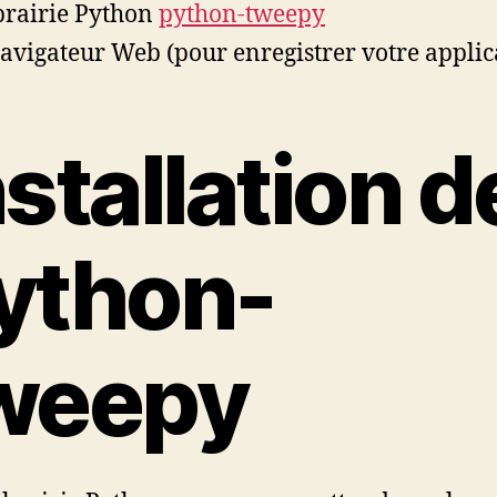
ibrairie Python
python-tweepy
avigateur Web (pour enregistrer votre applic
nstallation d
ython-
weepy