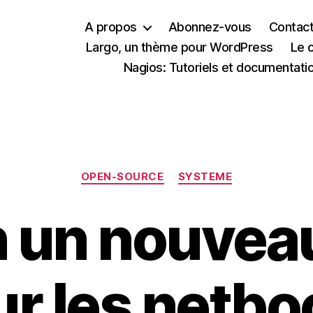
A propos
Abonnez-vous
Contac
Largo, un thème pour WordPress
Le 
Nagios: Tutoriels et documentati
Catégories
OPEN-SOURCE
SYSTEME
 un nouvea
r les netb