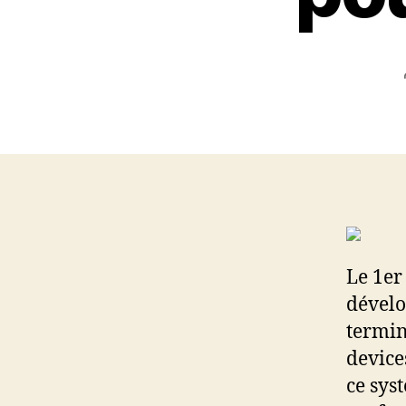
Le 1er
dével
termin
device
ce sys