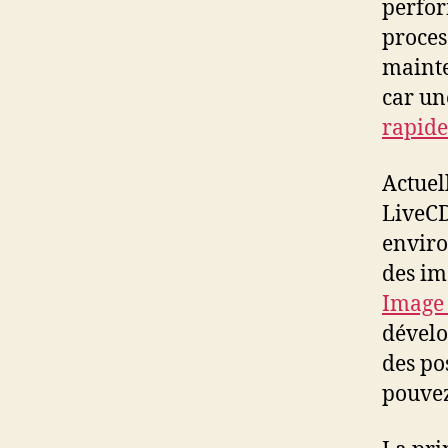
perfor
proce
mainte
car un
rapide
Actuel
LiveC
enviro
des im
Image 
dévelo
des po
pouvez