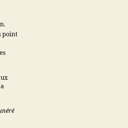
n.
u point
es
aux
 a
munéré