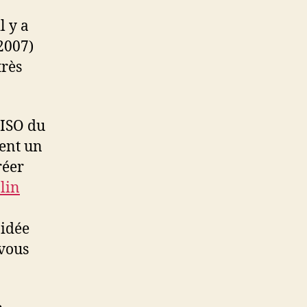
il y a
2007)
très
 ISO du
ment un
réer
lin
 idée
 vous