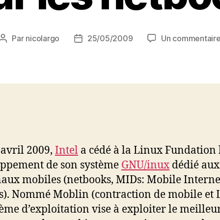
Par
nicolargo
25/05/2009
Un commentair
Auteur
Date
de
de
l’article
l’article
 avril 2009,
Intel
a cédé à la Linux Fundation 
oppement de son système
GNU/inux
dédié aux
aux mobiles (netbooks, MIDs: Mobile Interne
s). Nommé Moblin (contraction de mobile et 
tème d’exploitation vise à exploiter le meilleu