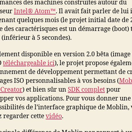
mances des machines construites autour du
sseur
Intel® Atom™
. Il avait fait parler de lui 
nant quelques mois (le projet initial date de 
e des caractérisques est un démarrage (boot) 
(inférieur à 5 secondes).
lement disponible en version 2.0 bêta (image
D
téléchargeable ici
), le projet propose égale
nnement de développement permettant de c
ages ISO personnalisables à vos besoins (
Mob
Creator
) et bien sûr un
SDK complet
pour
pper vos applications. Pour vous donner une
ssibilités de l’interface graphique de Moblin,
 regarder cette
vidéo
.