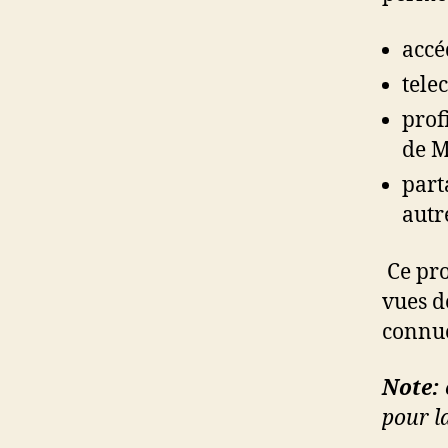
accé
tele
prof
de M
part
autr
Ce pro
vues d
connue
Note:
pour la