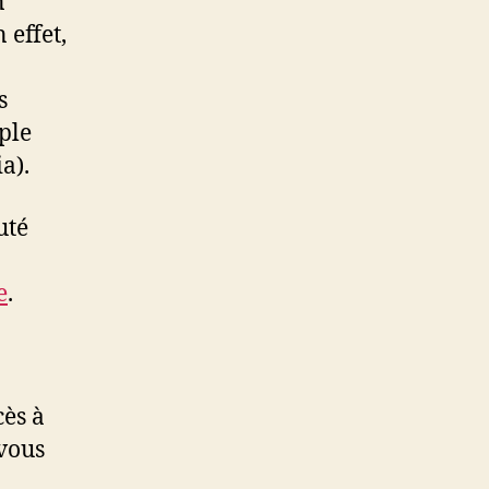
n
 effet,
s
ple
a).
uté
e
.
cès à
 vous