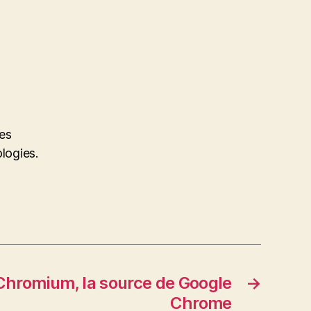
des
ologies.
 Chromium, la source de Google
→
Chrome