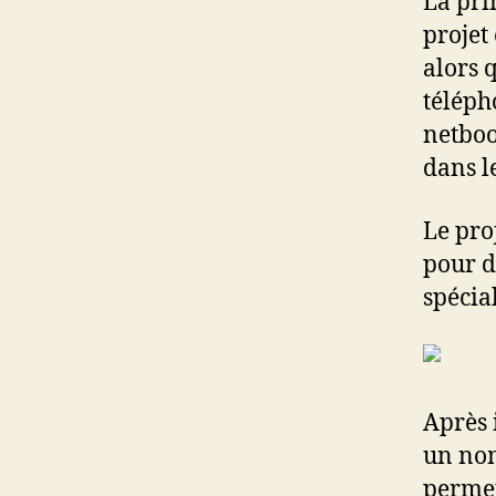
La pri
projet
alors q
téléph
netboo
dans l
Le pro
pour d
spécia
Après 
un nom
permet