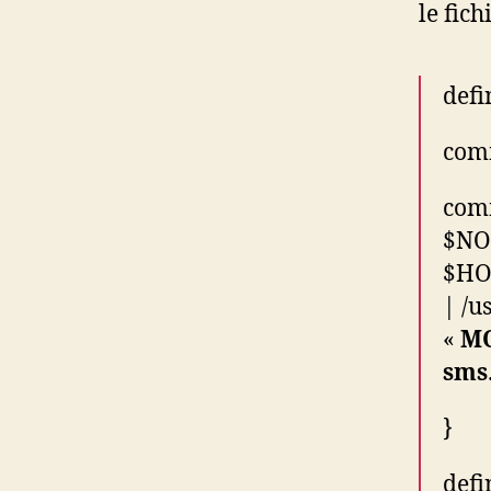
le fic
def
com
comm
$NO
$HO
| /u
«
M
sms
}
def