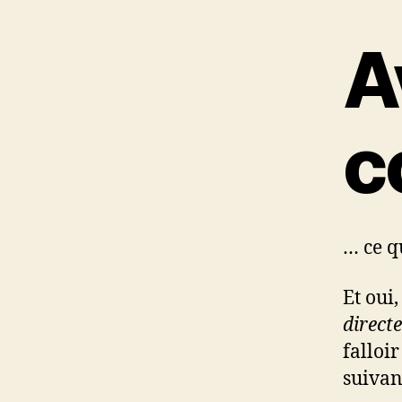
A
c
… ce q
Et oui
direct
falloi
suivan