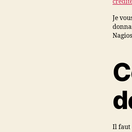
crédit
Je vou
donnan
Nagios
C
d
Il fau