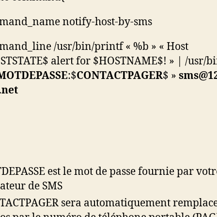
mand_name notify-host-by-sms
and_line /usr/bin/printf « %b » « Host
TSTATE$ alert for $HOSTNAME$! » | /usr/bi
MOTDEPASSE
:$
CONTACTPAGER
$ »
sms@12
.net
EPASSE est le mot de passe fournie par votr
ateur de SMS
TACTPAGER sera automatiquement remplace