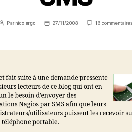
Par
nicolargo
27/11/2008
16 commentaire
Auteur
Date
de
de
l’article
l’article
let fait suite à une demande pressente
sieurs lecteurs de ce blog qui ont en
 le besoin d’envoyer des
cations Nagios par SMS afin que leurs
strateurs/utilisateurs puissent les recevoir s
 téléphone portable.