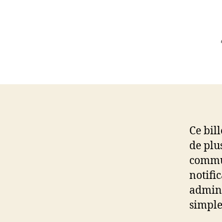
Ce bil
de plu
commun
notifi
admini
simple