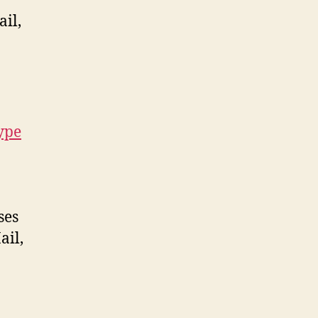
ail,
ype
ses
ail,