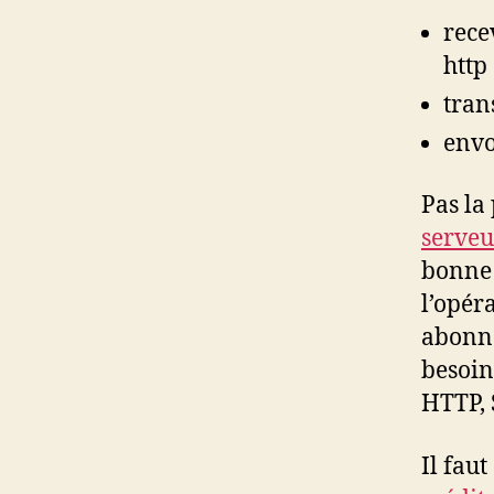
rece
http
tran
envo
Pas la
serveu
bonne 
l’opér
abonn
besoin
HTTP, 
Il fau