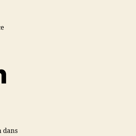
ce
n
n dans