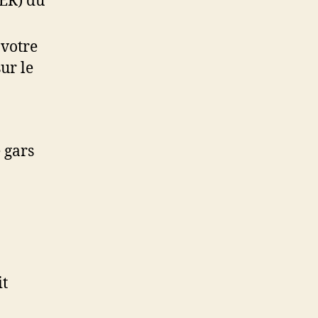
ER) du
 votre
ur le
 gars
t