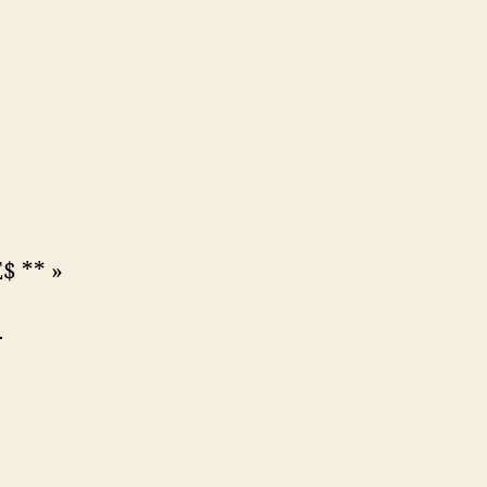
$ ** »
-