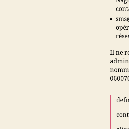
Nagi
cont
sms@
opér
rése
Il ne r
admini
nommé
060070
defi
con