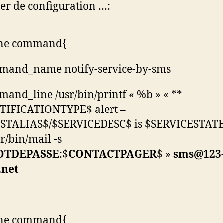
hier de configuration …:
ine command{
mand_name notify-service-by-sms
and_line /usr/bin/printf « %b » « **
TIFICATIONTYPE$ alert –
STALIAS$/$SERVICEDESC$ is $SERVICESTATE
sr/bin/mail -s
OTDEPASSE
:$
CONTACTPAGER
$ »
sms@123
.net
ine command{