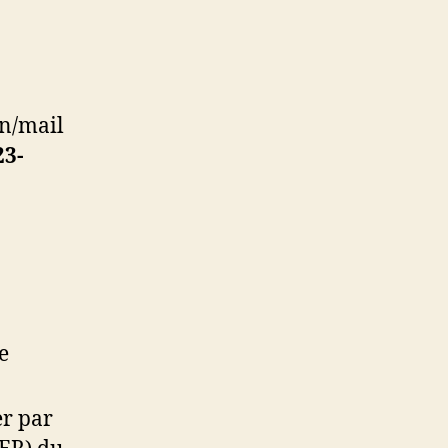
n/mail
3-
e
r par