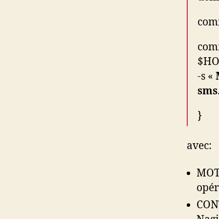
com
comm
$HOS
-s «
sms
}
avec:
MOTD
opér
CON