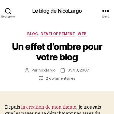
Le blog de NicoLargo
Recherche
Menu
Catégories
BLOG
DEVELOPPEMENT
WEB
Un effet d’ombre pour
votre blog
Par
nicolargo
05/10/2007
Auteur
Date
de
de
sur
2 commentaires
l’article
l’article
Un
effet
d’ombre
pour
votre
Depuis
la création de mon thème
, je trouvais
blog
que les pages ne se détachaient pas assez du