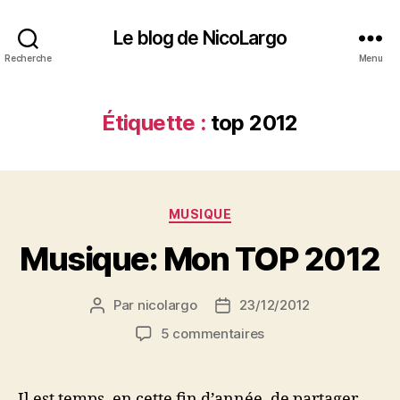
Le blog de NicoLargo
Recherche
Menu
Étiquette :
top 2012
Catégories
MUSIQUE
Musique: Mon TOP 2012
Par
nicolargo
23/12/2012
Auteur
Date
de
de
sur
5 commentaires
l’article
l’article
Musique:
Mon
TOP
Il est temps, en cette fin d’année, de partager