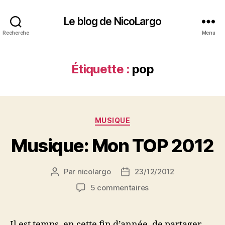
Le blog de NicoLargo
Recherche
Menu
Étiquette :
pop
Catégories
MUSIQUE
Musique: Mon TOP 2012
Par
nicolargo
23/12/2012
Auteur
Date
de
de
sur
5 commentaires
l’article
l’article
Musique:
Mon
TOP
Il est temps, en cette fin d’année, de partager