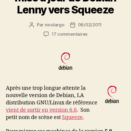
Lenny vers Squeeze
Par
nicolargo
06/02/2011
Auteur
Date
de
de
sur
17 commentaires
l’article
l’article
Mise
à
jour
de
Debian
Lenny
vers
Squeeze
Après une trop longue attente la
nouvelle version de Debian, LA
distribution GNU/Linux de référence
vient de sortir en version 6.0
. Son
petit nom de scène est
Squeeze
.