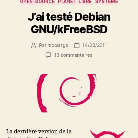
Catégories
OPEN-SOURCE
PLANET-LIBRE
SYSTEME
J’ai testé Debian
GNU/kFreeBSD
Par
nicolargo
14/02/2011
Auteur
Date
de
de
sur
13 commentaires
l’article
l’article
J’ai
testé
Debian
GNU/kFreeBSD
La dernière version de la