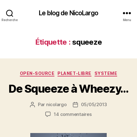
Le blog de NicoLargo
Recherche
Menu
Étiquette :
squeeze
Catégories
OPEN-SOURCE
PLANET-LIBRE
SYSTEME
De Squeeze à Wheezy…
Par
nicolargo
05/05/2013
Auteur
Date
de
de
sur
14 commentaires
l’article
l’article
De
Squeeze
à