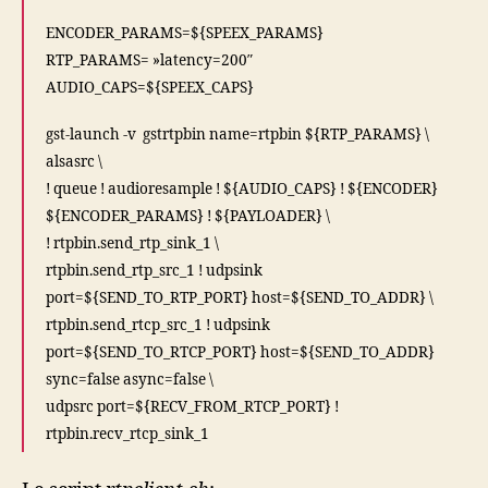
ENCODER_PARAMS=${SPEEX_PARAMS}
RTP_PARAMS= »latency=200″
AUDIO_CAPS=${SPEEX_CAPS}
gst-launch -v gstrtpbin name=rtpbin ${RTP_PARAMS} \
alsasrc \
! queue ! audioresample ! ${AUDIO_CAPS} ! ${ENCODER}
${ENCODER_PARAMS} ! ${PAYLOADER} \
! rtpbin.send_rtp_sink_1 \
rtpbin.send_rtp_src_1 ! udpsink
port=${SEND_TO_RTP_PORT} host=${SEND_TO_ADDR} \
rtpbin.send_rtcp_src_1 ! udpsink
port=${SEND_TO_RTCP_PORT} host=${SEND_TO_ADDR}
sync=false async=false \
udpsrc port=${RECV_FROM_RTCP_PORT} !
rtpbin.recv_rtcp_sink_1