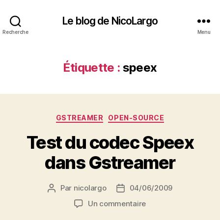
Le blog de NicoLargo
Recherche
Menu
Étiquette :
speex
Catégories
GSTREAMER
OPEN-SOURCE
Test du codec Speex
dans Gstreamer
Par
nicolargo
04/06/2009
Auteur
Date
de
de
sur
Un commentaire
l’article
l’article
Test