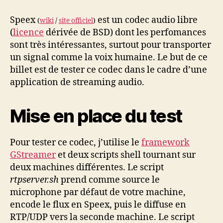
du
codec
Speex
est un codec audio libre
(
wiki
/
site officiel
)
Speex
(
licence
dérivée de BSD) dont les perfomances
dans
sont très intéressantes, surtout pour transporter
Gstreamer
un signal comme la voix humaine. Le but de ce
billet est de tester ce codec dans le cadre d’une
application de streaming audio.
Mise en place du test
Pour tester ce codec, j’utilise le
framework
GStreamer
et deux scripts shell tournant sur
deux machines différentes. Le script
rtpserver.sh
prend comme source le
microphone par défaut de votre machine,
encode le flux en Speex, puis le diffuse en
RTP/UDP vers la seconde machine. Le script