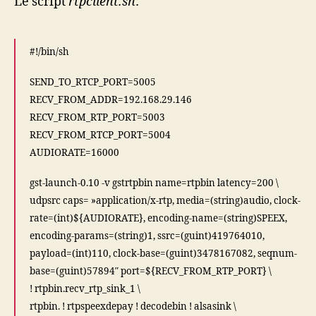
Le script
rtpclient.sh
:
#!/bin/sh
SEND_TO_RTCP_PORT=5005
RECV_FROM_ADDR=192.168.29.146
RECV_FROM_RTP_PORT=5003
RECV_FROM_RTCP_PORT=5004
AUDIORATE=16000
gst-launch-0.10 -v gstrtpbin name=rtpbin latency=200 \
udpsrc caps= »application/x-rtp, media=(string)audio, clock-
rate=(int)${AUDIORATE}, encoding-name=(string)SPEEX,
encoding-params=(string)1, ssrc=(guint)419764010,
payload=(int)110, clock-base=(guint)3478167082, seqnum-
base=(guint)57894″ port=${RECV_FROM_RTP_PORT} \
! rtpbin.recv_rtp_sink_1 \
rtpbin. ! rtpspeexdepay ! decodebin ! alsasink \