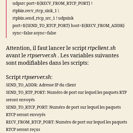
udpsrc port=${RECV_FROM_RTCP_PORT} !
rtpbin.recv_rtcp_sink_1 \
rtpbin.send_rtcp_src_1 ! udpsink
port=${SEND_TO_RTCP_PORT} host=${RECV_FROM_ADDR}
sync=false async=false
Attention, il faut lancer le script
rtpclient.sh
avant le
rtpserver.sh
. Les variables suivantes
sont modifiables dans les scripts:
Script
rtpserver.sh
:
SEND_TO_ADDR: Adresse IP du client
SEND_TO_RTP_PORT: Numéro de port sur lequel les paquets RTP
seront envoyés
SEND_TO_RTCP_PORT
: Numéro de port sur lequel les paquets
RTCP seront envoyés
RECV_FROM_RTCP_PORT
: Numéro de port sur lequel les paquets
RTCP seront reçus