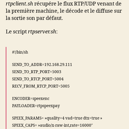
rtpclient.sh
récupére le flux RTP/UDP venant de
la première machine, le décode et le diffuse sur
la sortie son par défaut.
Le script
rtpserver.sh
:
#!/bin/sh
SEND_TO_ADDR=192.168.29.111
SEND_TO_RTP_PORT=5003
SEND_TO_RTCP_PORT=5004
RECV_FROM_RTCP_PORT=5005
ENCODER=speexenc
PAYLOADER=rtpspeexpay
SPEEX_PARAMS= »quality=4 vad=true dtx=true »
SPEEX_CAPS= »audio/x-raw-int,rate=16000″