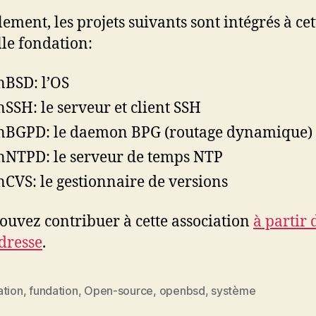
lement, les projets suivants sont intégrés à cet
le fondation:
BSD: l’OS
SSH: le serveur et client SSH
BGPD: le daemon BPG (routage dynamique)
NTPD: le serveur de temps NTP
CVS: le gestionnaire de versions
ouvez contribuer à cette association
à partir 
adresse
.
ation
,
fundation
,
Open-source
,
openbsd
,
système
es