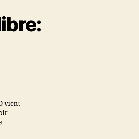
ibre:
D vient
oir
s