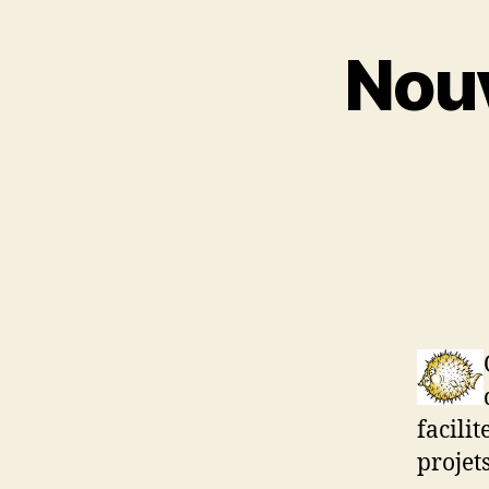
Nouv
facili
projets