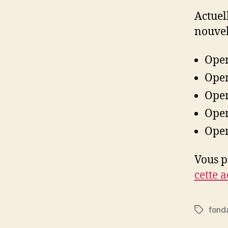
Actuel
nouvel
Open
Open
Open
Open
Open
Vous p
cette 
fond
Étiquett