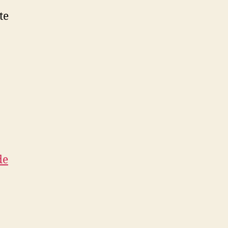
te
de