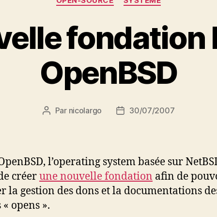
OPEN-SOURCE
SYSTEME
elle fondation l
OpenBSD
Par
nicolargo
30/07/2007
Auteur
Date
de
de
l’article
l’article
OpenBSD, l’operating system basée sur NetBS
de créer
une nouvelle fondation
afin de pouv
ter la gestion des dons et la documentations de
 « opens ».