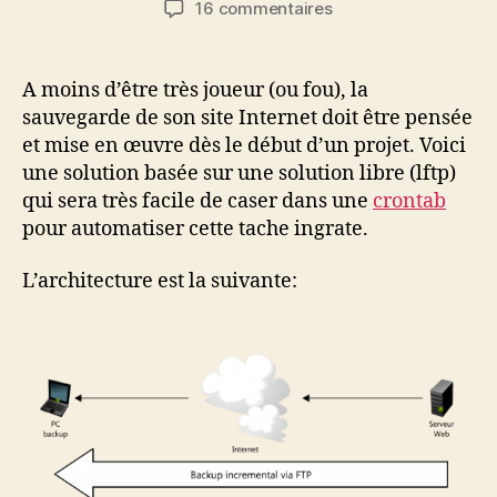
sur
16 commentaires
l’article
l’article
Sauvegarde
automatique
de
A moins d’être très joueur (ou fou), la
son
sauvegarde de son site Internet doit être pensée
site
et mise en œuvre dès le début d’un projet. Voici
Internet
une solution basée sur une solution libre (lftp)
qui sera très facile de caser dans une
crontab
pour automatiser cette tache ingrate.
L’architecture est la suivante: