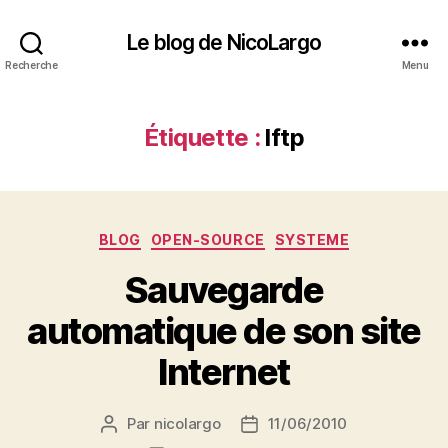
Le blog de NicoLargo
Recherche
Menu
Étiquette :
lftp
Catégories
BLOG
OPEN-SOURCE
SYSTEME
Sauvegarde
automatique de son site
Internet
Par
nicolargo
11/06/2010
Auteur
Date
de
de