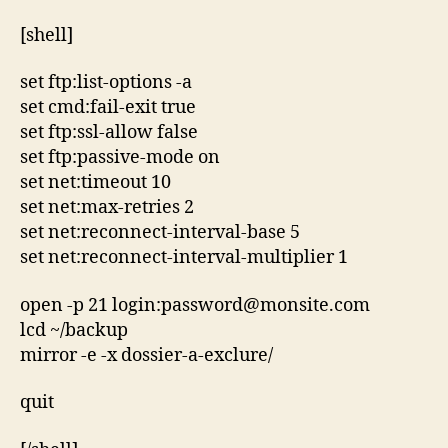
[shell]
set ftp:list-options -a
set cmd:fail-exit true
set ftp:ssl-allow false
set ftp:passive-mode on
set net:timeout 10
set net:max-retries 2
set net:reconnect-interval-base 5
set net:reconnect-interval-multiplier 1
open -p 21 login:password@monsite.com
lcd ~/backup
mirror -e -x dossier-a-exclure/
quit