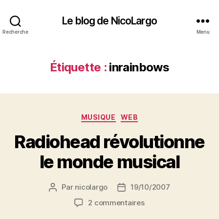
Le blog de NicoLargo
Recherche
Menu
Étiquette :
inrainbows
Catégories
MUSIQUE
WEB
Radiohead révolutionne
le monde musical
Par
nicolargo
19/10/2007
Auteur
Date
de
de
sur
2 commentaires
l’article
l’article
Radiohead