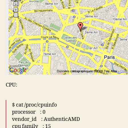
CPU:
$ cat /proc/cpuinfo
processor : 0
vendor_id : AuthenticAMD
cpu family : 15