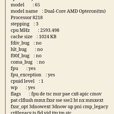
model : 65
model name : Dual-Core AMD Opteron(tm)
Processor 8218
stepping : 3
cpu MHz : 2593.498
cache size : 1024 KB
fdiv_bug : no
hlt_bug : no
f00f_bug : no
coma_bug : no
fpu : yes
fpu_exception : yes
cpuid level : 1
wp : yes
flags : fpu de tsc msr pae cx8 apic cmov
pat clflush mmx fxsr sse sse2 ht nx mmxext
fxsr_opt 3dnowext 3dnow up pni cmp_legacy
cr8legacy ts fid vid ttp tm stc