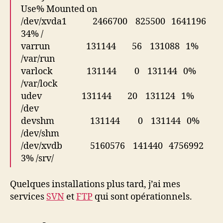
Use% Mounted on
/dev/xvda1 2466700 825500 1641196
34% /
varrun 131144 56 131088 1%
/var/run
varlock 131144 0 131144 0%
/var/lock
udev 131144 20 131124 1%
/dev
devshm 131144 0 131144 0%
/dev/shm
/dev/xvdb 5160576 141440 4756992
3% /srv/
Quelques installations plus tard, j’ai mes
services
SVN
et
FTP
qui sont opérationnels.