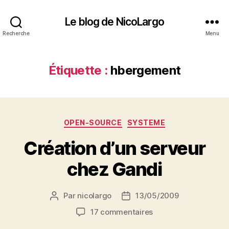
Le blog de NicoLargo
Recherche
Menu
Étiquette :
hbergement
Catégories
OPEN-SOURCE
SYSTEME
Création d’un serveur
chez Gandi
Par
nicolargo
13/05/2009
Auteur
Date
de
de
sur
17 commentaires
l’article
l’article
Création