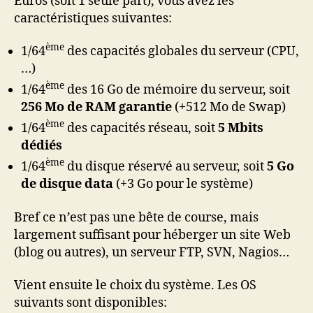
Euros (soit 1 seule part), vous avez les
caractéristiques suivantes:
ème
1
/64
des capacités globales du serveur (CPU,
…)
ème
1
/64
des 16 Go de mémoire du serveur, soit
256
Mo de RAM garantie
(+512 Mo de Swap)
ème
1
/64
des capacités réseau, soit
5
Mbits
dédiés
ème
1
/64
du disque réservé au serveur, soit
5
Go
de disque data
(+3 Go pour le système)
Bref ce n’est pas une bête de course, mais
largement suffisant pour héberger un site Web
(blog ou autres), un serveur FTP, SVN, Nagios…
Vient ensuite le choix du système. Les OS
suivants sont disponibles: