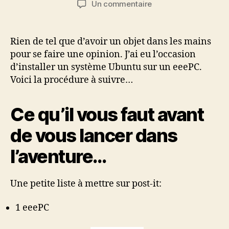
sur
Un commentaire
l’article
l’article
Installation
de
eeeXubuntu
Rien de tel que d’avoir un objet dans les mains
« from
pour se faire une opinion. J’ai eu l’occasion
scratch »
d’installer un système Ubuntu sur un eeePC.
Voici la procédure à suivre…
Ce qu’il vous faut avant
de vous lancer dans
l’aventure…
Une petite liste à mettre sur post-it:
1 eeePC