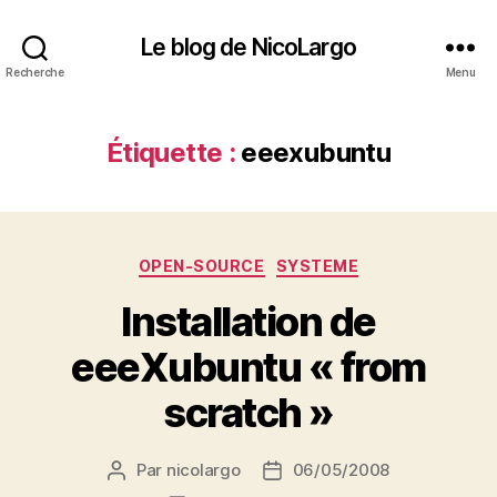
Le blog de NicoLargo
Recherche
Menu
Étiquette :
eeexubuntu
Catégories
OPEN-SOURCE
SYSTEME
Installation de
eeeXubuntu « from
scratch »
Par
nicolargo
06/05/2008
Auteur
Date
de
de