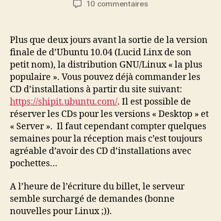
sur
10 commentaires
l’article
l’article
Commander
les
CDs
Plus que deux jours avant la sortie de la version
Ubuntu
finale de d’Ubuntu 10.04 (Lucid Linx de son
10.04
petit nom), la distribution GNU/Linux « la plus
(Lucid
populaire ». Vous pouvez déjà commander les
Lynx)
CD d’installations à partir du site suivant:
https://shipit.ubuntu.com/
. Il est possible de
réserver les CDs pour les versions « Desktop » et
« Server ». Il faut cependant compter quelques
semaines pour la réception mais c’est toujours
agréable d’avoir des CD d’installations avec
pochettes…
A l’heure de l’écriture du billet, le serveur
semble surchargé de demandes (bonne
nouvelles pour Linux ;)).