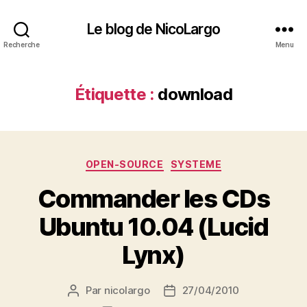
Le blog de NicoLargo
Recherche
Menu
Étiquette :
download
Catégories
OPEN-SOURCE
SYSTEME
Commander les CDs
Ubuntu 10.04 (Lucid
Lynx)
Par
nicolargo
27/04/2010
Auteur
Date
de
de