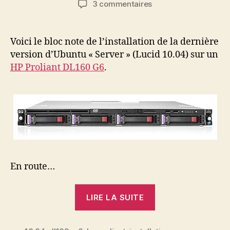
sur
3 commentaires
l’article
l’article
Installation
Ubuntu
Serveur
Voici le bloc note de l’installation de la dernière
10.04
version d’Ubuntu « Server » (Lucid 10.04) sur un
sur
HP Proliant DL160 G6
.
HP
Proliant
DL160
G6
En route…
« Installation
LIRE LA SUITE
Ubuntu
Serveur