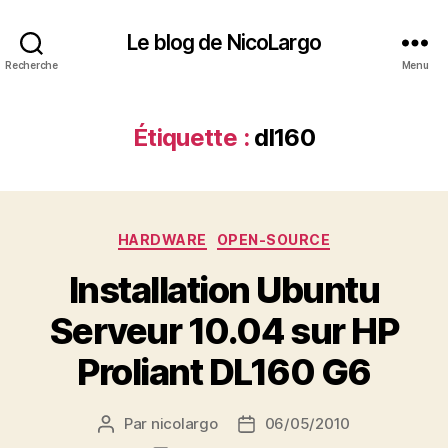
Le blog de NicoLargo
Recherche
Menu
Étiquette :
dl160
Catégories
HARDWARE
OPEN-SOURCE
Installation Ubuntu
Serveur 10.04 sur HP
Proliant DL160 G6
Par
nicolargo
06/05/2010
Auteur
Date
de
de