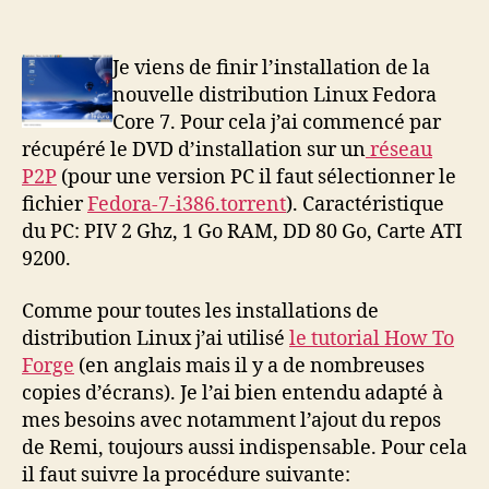
Fedora
Core
7
Je viens de finir l’installation de la
« from
nouvelle distribution Linux Fedora
scratch »
Core 7. Pour cela j’ai commencé par
récupéré le DVD d’installation sur un
réseau
P2P
(pour une version PC il faut sélectionner le
fichier
Fedora-7-i386.torrent
). Caractéristique
du PC: PIV 2 Ghz, 1 Go RAM, DD 80 Go, Carte ATI
9200.
Comme pour toutes les installations de
distribution Linux j’ai utilisé
le tutorial How To
Forge
(en anglais mais il y a de nombreuses
copies d’écrans). Je l’ai bien entendu adapté à
mes besoins avec notamment l’ajout du repos
de Remi, toujours aussi indispensable. Pour cela
il faut suivre la procédure suivante: