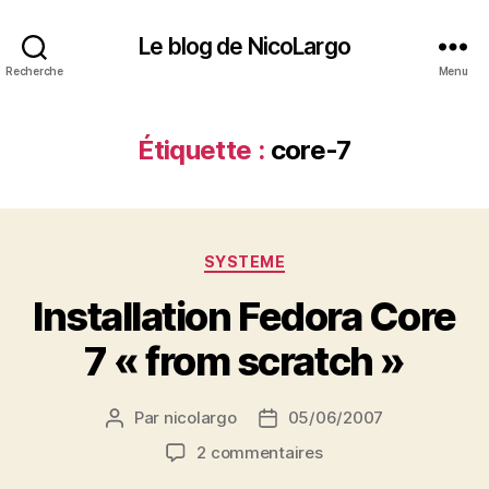
Le blog de NicoLargo
Recherche
Menu
Étiquette :
core-7
Catégories
SYSTEME
Installation Fedora Core
7 « from scratch »
Par
nicolargo
05/06/2007
Auteur
Date
de
de
sur
2 commentaires
l’article
l’article
Installation