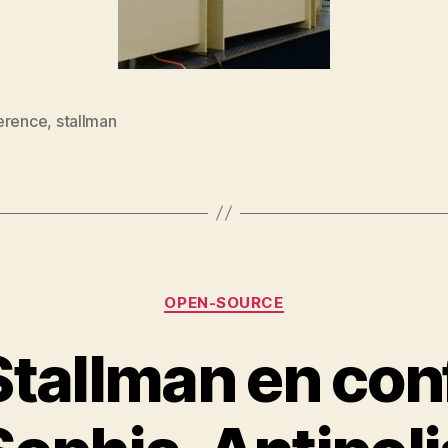
erence
,
stallman
es
Catégories
OPEN-SOURCE
Stallman en con