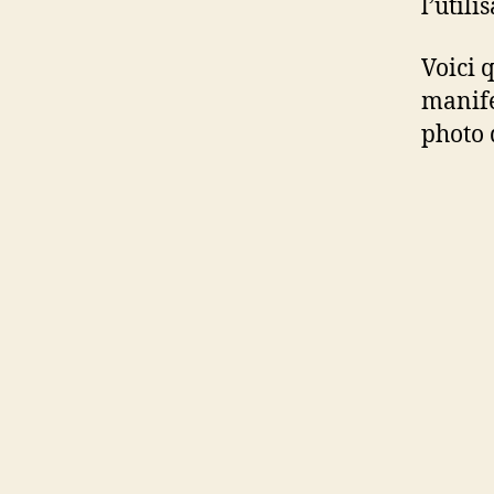
l’utili
Voici 
manife
photo 