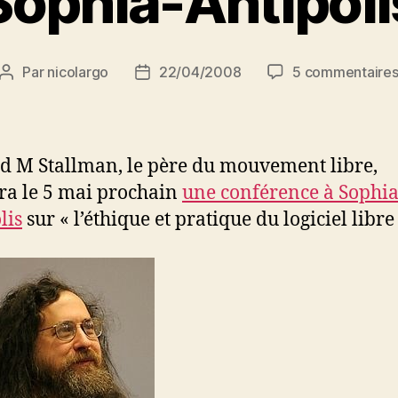
Sophia-Antipoli
Par
nicolargo
22/04/2008
5 commentaire
Auteur
Date
de
de
l’article
l’article
d M Stallman, le père du mouvement libre,
a le 5 mai prochain
une conférence à Sophia
lis
sur « l’éthique et pratique du logiciel libre 