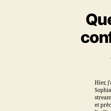
Que
con
Hier, j
Sophia
strea
et prê