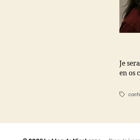
Je ser
en os 
conf
Étiquett