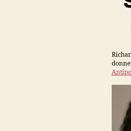
Richar
donner
Antipo