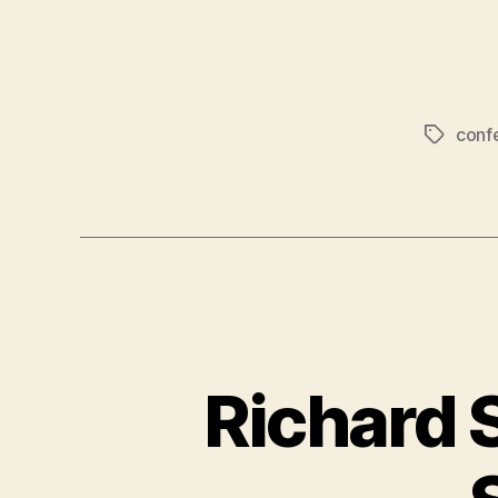
conf
Étiquett
Richard 