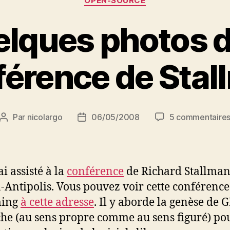
OPEN-SOURCE
lques photos d
férence de Stal
Par
nicolargo
06/05/2008
5 commentaire
Auteur
Date
de
de
l’article
l’article
’ai assisté à la
conférence
de Richard Stallman
-Antipolis. Vous pouvez voir cette conférence
ming
à cette adresse
. Il y aborde la genèse de 
che (au sens propre comme au sens figuré) po