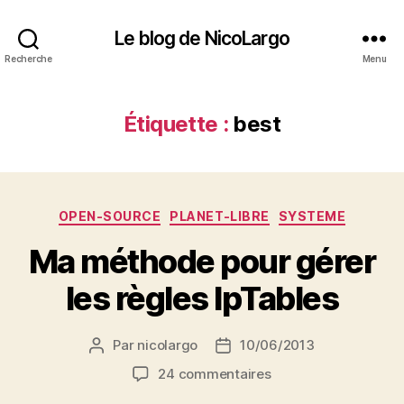
Le blog de NicoLargo
Recherche
Menu
Étiquette :
best
Catégories
OPEN-SOURCE
PLANET-LIBRE
SYSTEME
Ma méthode pour gérer
les règles IpTables
Par
nicolargo
10/06/2013
Auteur
Date
de
de
sur
24 commentaires
l’article
l’article
Ma