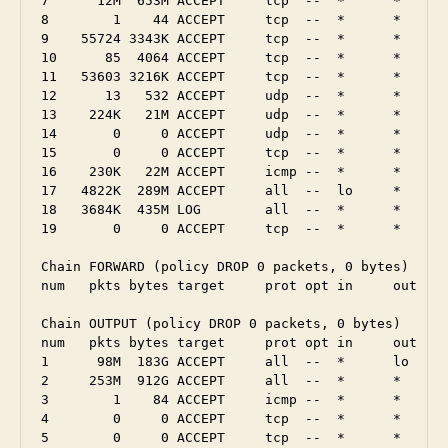
7      12M  653M ACCEPT     tcp  --  *      *      
8        1    44 ACCEPT     tcp  --  *      *      
9    55724 3343K ACCEPT     tcp  --  *      *      
10      85  4064 ACCEPT     tcp  --  *      *      
11   53603 3216K ACCEPT     tcp  --  *      *      
12      13   532 ACCEPT     udp  --  *      *      
13    224K   21M ACCEPT     udp  --  *      *      
14       0     0 ACCEPT     udp  --  *      *      
15       0     0 ACCEPT     tcp  --  *      *      
16    230K   22M ACCEPT     icmp --  *      *      
17   4822K  289M ACCEPT     all  --  lo     *      
18   3684K  435M LOG        all  --  *      *      
19       0     0 ACCEPT     tcp  --  *      *      
Chain FORWARD (policy DROP 0 packets, 0 bytes)

num   pkts bytes target     prot opt in     out    
Chain OUTPUT (policy DROP 0 packets, 0 bytes)

num   pkts bytes target     prot opt in     out    
1      98M  183G ACCEPT     all  --  *      lo     
2     253M  912G ACCEPT     all  --  *      *      
3        1    84 ACCEPT     icmp --  *      *      
4        0     0 ACCEPT     tcp  --  *      *      
5        0     0 ACCEPT     tcp  --  *      *      