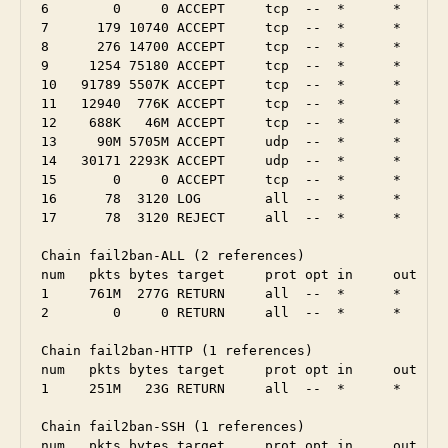
6        0     0 ACCEPT     tcp  --  *      *      
7      179 10740 ACCEPT     tcp  --  *      *      
8      276 14700 ACCEPT     tcp  --  *      *      
9     1254 75180 ACCEPT     tcp  --  *      *      
10   91789 5507K ACCEPT     tcp  --  *      *      
11   12940  776K ACCEPT     tcp  --  *      *      
12    688K   46M ACCEPT     tcp  --  *      *      
13     90M 5705M ACCEPT     udp  --  *      *      
14   30171 2293K ACCEPT     udp  --  *      *      
15       0     0 ACCEPT     tcp  --  *      *      
16      78  3120 LOG        all  --  *      *      
17      78  3120 REJECT     all  --  *      *      
Chain fail2ban-ALL (2 references)

num   pkts bytes target     prot opt in     out    
1     761M  277G RETURN     all  --  *      *      
2        0     0 RETURN     all  --  *      *      
Chain fail2ban-HTTP (1 references)

num   pkts bytes target     prot opt in     out    
1     251M   23G RETURN     all  --  *      *      
Chain fail2ban-SSH (1 references)

num   pkts bytes target     prot opt in     out    