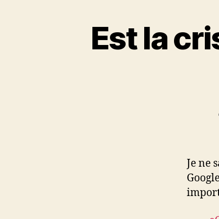
Est la c
Je ne s
Google
import