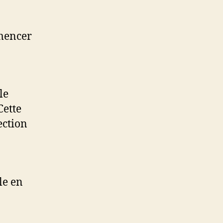
mencer
le
Cette
ection
le en