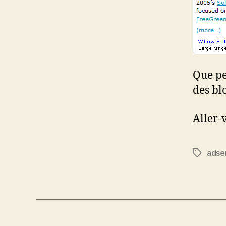
Que pe
des bl
Aller-
adse
Étiquett