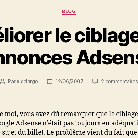
Catégories
BLOG
iorer le ciblag
nnonces Adsen
Par
nicolargo
12/06/2007
2 commentaires
Auteur
Date
de
de
l’article
l’article
moi, vous avez dû remarquer que le ciblage
ogle Adsense n’était pas toujours en adéquat
e sujet du billet. Le problème vient du fait que