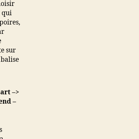
oisir
 qui
poires,
ar
e
te sur
 balise
art –>
end –
s