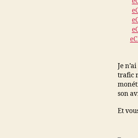
e
e
e
e
e
Je n’a
trafic
monéti
son av
Et vou