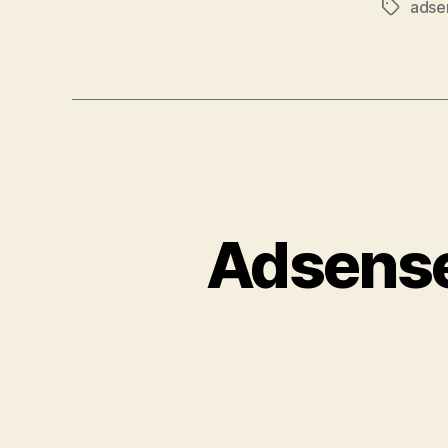
adse
Étiquett
Adsense