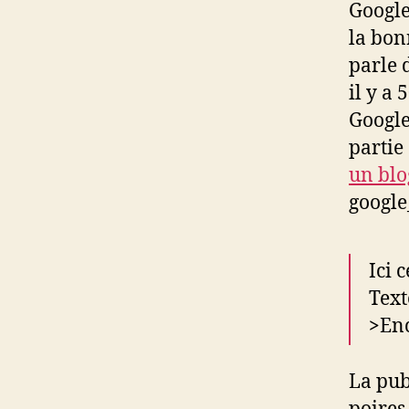
Google
la bon
parle d
il y a
Google
partie
un blo
google
Ici 
Text
>
Enc
La publ