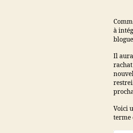
Comm
à inté
blogue
Il aur
rachat
nouvel
restre
procha
Voici 
terme 