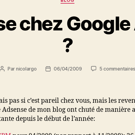
BLOG
rise chez Googl
?
Par
nicolargo
06/04/2009
5 commentaire
Auteur
Date
de
de
l’article
l’article
ais pas si c’est pareil chez vous, mais les reve
 Adsense de mon blog ont chuté de manière 
ante depuis le début de l’année: