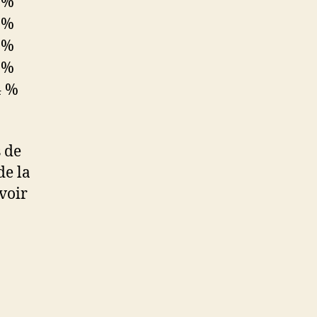
 %
 %
 %
 %
4 %
s de
de la
avoir