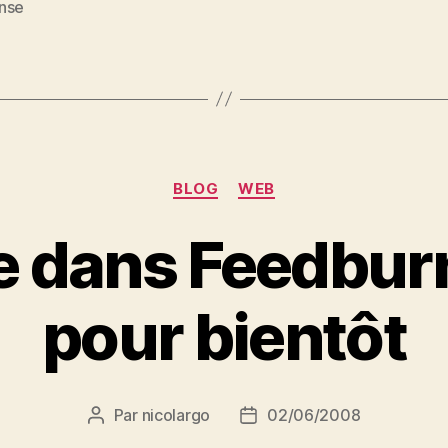
nse
es
Catégories
BLOG
WEB
 dans Feedburne
pour bientôt
Par
nicolargo
02/06/2008
Auteur
Date
de
de