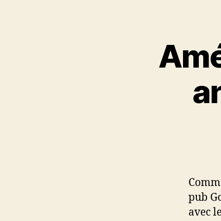
Amél
a
Comme 
pub Go
avec l