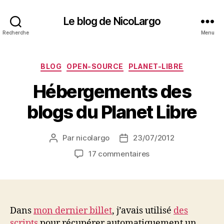
Le blog de NicoLargo
Recherche
Menu
Catégories
BLOG
OPEN-SOURCE
PLANET-LIBRE
Hébergements des
blogs du Planet Libre
Par
nicolargo
23/07/2012
Auteur
Date
de
de
sur
17 commentaires
l’article
l’article
Hébergements
des
blogs
du
Planet
Dans
mon dernier billet
, j’avais utilisé
des
Libre
scripts
pour récupérer automatiquement un