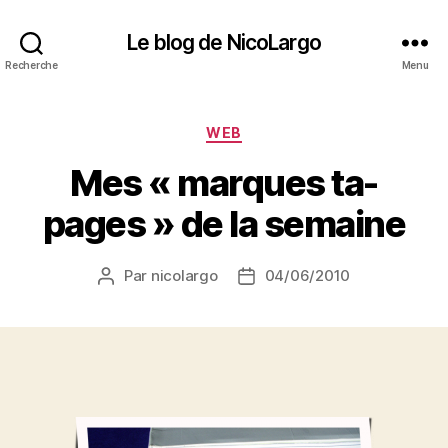
Le blog de NicoLargo
Recherche
Menu
Catégories
WEB
Mes « marques ta-
pages » de la semaine
Par
nicolargo
04/06/2010
Auteur
Date
de
de
l’article
l’article