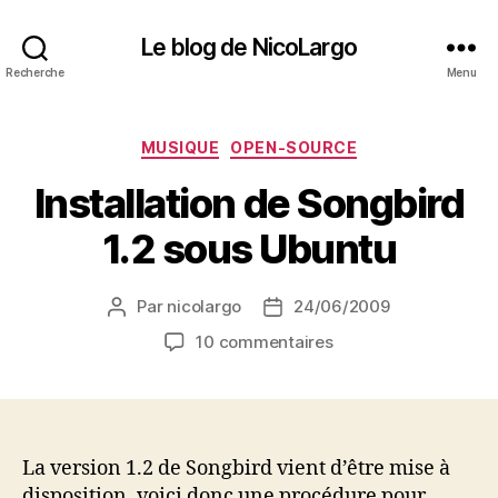
Le blog de NicoLargo
Recherche
Menu
Catégories
MUSIQUE
OPEN-SOURCE
Installation de Songbird
1.2 sous Ubuntu
Par
nicolargo
24/06/2009
Auteur
Date
de
de
sur
10 commentaires
l’article
l’article
Installation
de
Songbird
1.2
sous
La version 1.2 de Songbird vient d’être mise à
Ubuntu
disposition, voici donc une procédure pour