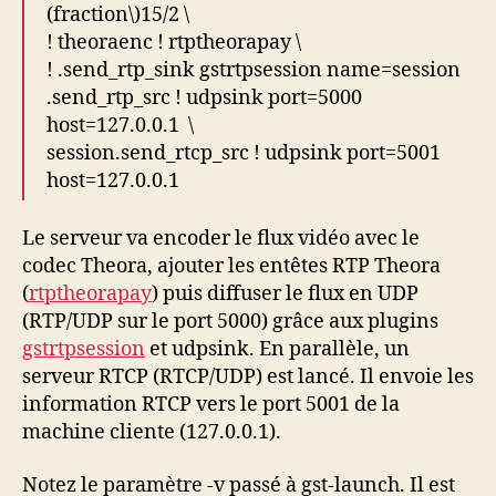
(fraction\)15/2 \
! theoraenc ! rtptheorapay \
! .send_rtp_sink gstrtpsession name=session
.send_rtp_src ! udpsink port=5000
host=127.0.0.1 \
session.send_rtcp_src ! udpsink port=5001
host=127.0.0.1
Le serveur va encoder le flux vidéo avec le
codec Theora, ajouter les entêtes RTP Theora
(
rtptheorapay
) puis diffuser le flux en UDP
(RTP/UDP sur le port 5000) grâce aux plugins
gstrtpsession
et udpsink. En parallèle, un
serveur RTCP (RTCP/UDP) est lancé. Il envoie les
information RTCP vers le port 5001 de la
machine cliente (127.0.0.1).
Notez le paramètre -v passé à gst-launch. Il est