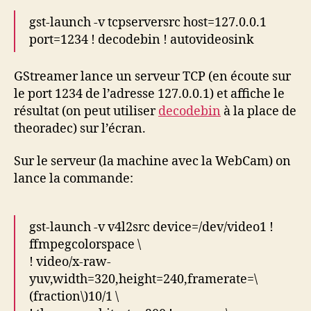
gst-launch -v tcpserversrc host=127.0.0.1
port=1234 ! decodebin ! autovideosink
GStreamer lance un serveur TCP (en écoute sur
le port 1234 de l’adresse 127.0.0.1) et affiche le
résultat (on peut utiliser
decodebin
à la place de
theoradec) sur l’écran.
Sur le serveur (la machine avec la WebCam) on
lance la commande:
gst-launch -v v4l2src device=/dev/video1 !
ffmpegcolorspace \
! video/x-raw-
yuv,width=320,height=240,framerate=\
(fraction\)10/1 \