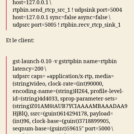
host=127.0.0.1 \
rtpbin.send_rtcp_src_1 ! udpsink port=5004
host=127.0.0.1 sync=false async=false \
udpsrc port=5005 ! rtpbin.recv_rtcp_sink_1
Et le client:
gst-launch-0.10 -v gstrtpbin name=rtpbin
latency=200 \
udpsrc caps= »application/x-rtp, media=
(string)video, clock-rate=(int)90000,
encoding-name=(string)H264, profile-level-
id=(string)4d4033, sprop-parameter-sets=
(string)Z01AM6tAUB7YCIAAAAMBAAADAA9
HjBlQ, ssrc=(guint)614294178, payload=
(int)96, clock-base=(guint)3718899905,
seqnum-base=(guint)59615″ port=5000 \