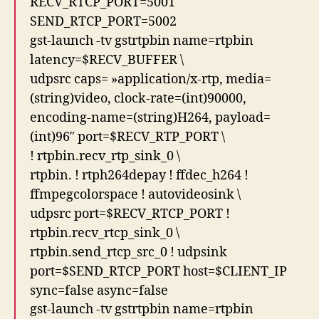
RECV_RTCP_PORT=5001
SEND_RTCP_PORT=5002
gst-launch -tv gstrtpbin name=rtpbin
latency=$RECV_BUFFER \
udpsrc caps= »application/x-rtp, media=
(string)video, clock-rate=(int)90000,
encoding-name=(string)H264, payload=
(int)96″ port=$RECV_RTP_PORT \
! rtpbin.recv_rtp_sink_0 \
rtpbin. ! rtph264depay ! ffdec_h264 !
ffmpegcolorspace ! autovideosink \
udpsrc port=$RECV_RTCP_PORT !
rtpbin.recv_rtcp_sink_0 \
rtpbin.send_rtcp_src_0 ! udpsink
port=$SEND_RTCP_PORT host=$CLIENT_IP
sync=false async=false
gst-launch -tv gstrtpbin name=rtpbin