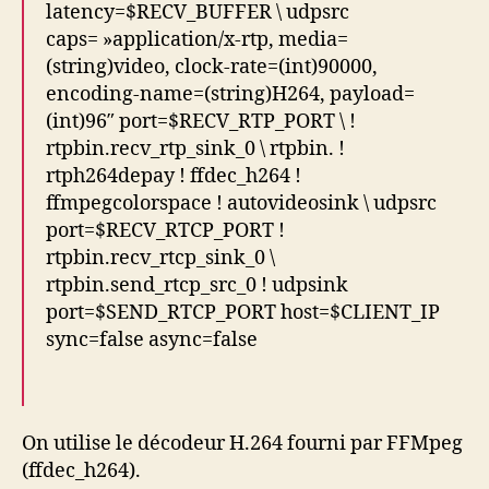
latency=$RECV_BUFFER \ udpsrc
caps= »application/x-rtp, media=
(string)video, clock-rate=(int)90000,
encoding-name=(string)H264, payload=
(int)96″ port=$RECV_RTP_PORT \ !
rtpbin.recv_rtp_sink_0 \ rtpbin. !
rtph264depay ! ffdec_h264 !
ffmpegcolorspace ! autovideosink \ udpsrc
port=$RECV_RTCP_PORT !
rtpbin.recv_rtcp_sink_0 \
rtpbin.send_rtcp_src_0 ! udpsink
port=$SEND_RTCP_PORT host=$CLIENT_IP
sync=false async=false
On utilise le décodeur H.264 fourni par FFMpeg
(ffdec_h264).