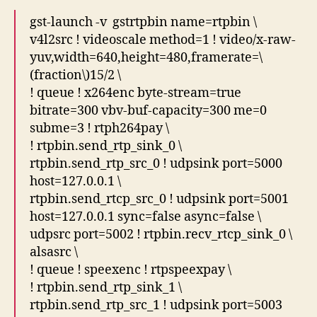
gst-launch -v gstrtpbin name=rtpbin \
v4l2src ! videoscale method=1 ! video/x-raw-
yuv,width=640,height=480,framerate=\
(fraction\)15/2 \
! queue ! x264enc byte-stream=true
bitrate=300 vbv-buf-capacity=300 me=0
subme=3 ! rtph264pay \
! rtpbin.send_rtp_sink_0 \
rtpbin.send_rtp_src_0 ! udpsink port=5000
host=127.0.0.1 \
rtpbin.send_rtcp_src_0 ! udpsink port=5001
host=127.0.0.1 sync=false async=false \
udpsrc port=5002 ! rtpbin.recv_rtcp_sink_0 \
alsasrc \
! queue ! speexenc ! rtpspeexpay \
! rtpbin.send_rtp_sink_1 \
rtpbin.send_rtp_src_1 ! udpsink port=5003