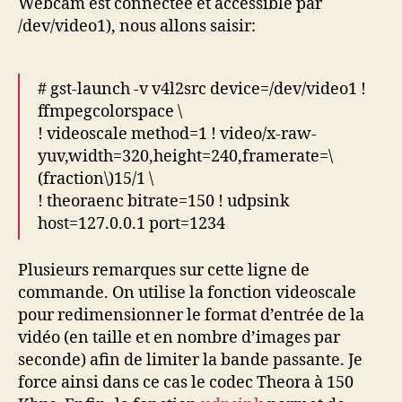
Webcam est connectée et accessible par
/dev/video1), nous allons saisir:
# gst-launch -v v4l2src device=/dev/video1 !
ffmpegcolorspace \
! videoscale method=1 ! video/x-raw-
yuv,width=320,height=240,framerate=\
(fraction\)15/1 \
! theoraenc bitrate=150 ! udpsink
host=127.0.0.1 port=1234
Plusieurs remarques sur cette ligne de
commande. On utilise la fonction videoscale
pour redimensionner le format d’entrée de la
vidéo (en taille et en nombre d’images par
seconde) afin de limiter la bande passante. Je
force ainsi dans ce cas le codec Theora à 150