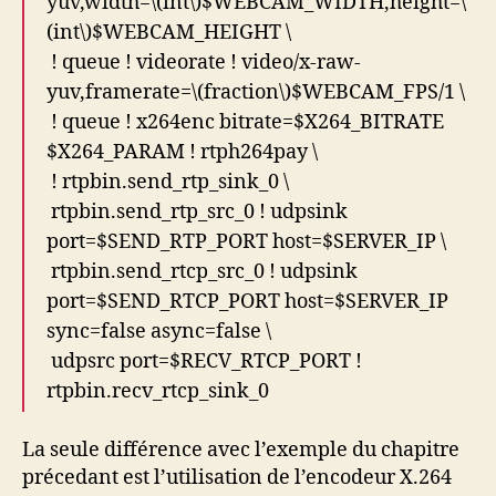
yuv,width=\(int\)$WEBCAM_WIDTH,height=\
(int\)$WEBCAM_HEIGHT \
! queue ! videorate ! video/x-raw-
yuv,framerate=\(fraction\)$WEBCAM_FPS/1 \
! queue ! x264enc bitrate=$X264_BITRATE
$X264_PARAM ! rtph264pay \
! rtpbin.send_rtp_sink_0 \
rtpbin.send_rtp_src_0 ! udpsink
port=$SEND_RTP_PORT host=$SERVER_IP \
rtpbin.send_rtcp_src_0 ! udpsink
port=$SEND_RTCP_PORT host=$SERVER_IP
sync=false async=false \
udpsrc port=$RECV_RTCP_PORT !
rtpbin.recv_rtcp_sink_0
La seule différence avec l’exemple du chapitre
précedant est l’utilisation de l’encodeur X.264