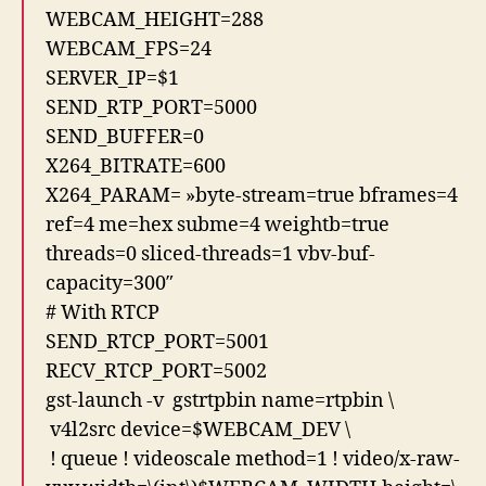
WEBCAM_HEIGHT=288
WEBCAM_FPS=24
SERVER_IP=$1
SEND_RTP_PORT=5000
SEND_BUFFER=0
X264_BITRATE=600
X264_PARAM= »byte-stream=true bframes=4
ref=4 me=hex subme=4 weightb=true
threads=0 sliced-threads=1 vbv-buf-
capacity=300″
# With RTCP
SEND_RTCP_PORT=5001
RECV_RTCP_PORT=5002
gst-launch -v gstrtpbin name=rtpbin \
v4l2src device=$WEBCAM_DEV \
! queue ! videoscale method=1 ! video/x-raw-