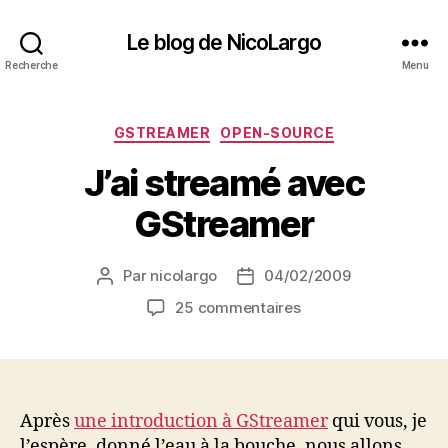
Le blog de NicoLargo
Recherche
Menu
Catégories
GSTREAMER
OPEN-SOURCE
J’ai streamé avec
GStreamer
Par
nicolargo
04/02/2009
Auteur
Date
de
de
sur
25 commentaires
l’article
l’article
J’ai
streamé
avec
GStreamer
Après
une introduction à GStreamer
qui vous, je
l’espère, donné l’eau à la bouche, nous allons