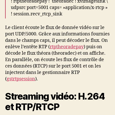
! rtptheoradepay ! theoradec ! xvimagesink \
udpsrc port=5001 caps= »application/x-rtcp »
! session.recv_rtcp_sink
Le client écoute le flux de donnée vidéo sur le
port UDP/5000. Grâce aux informations fournies
dans le champs caps, il peut décoder le flux. On
enlève l’entête RTP (
rtptheoradepay
) puis on
décode le flux théora (theoradec) et on affiche.
En parallèle, on écoute les flux de contrôle de
ces données (RTCP) sur le port 5001 et on les
injectent dans le gestionnaire RTP
(
gstrtpsession
).
Streaming vidéo: H.264
et RTP/RTCP