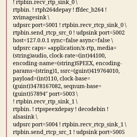
! rtpbin.recv_rtp_sink_0 \
rtpbin. ! rtph264depay ! ffdec_h264 !
xvimagesink \
udpsrc port=5001 ! rtpbin.recv_rtcp_sink_0 \
rtpbin.send_rtcp_src_0 ! udpsink port=5002
host=127.0.0.1 sync=false async=false \
udpsrc caps= »application/x-rtp, media=
(string)audio, clock-rate=(int)44100,
encoding-name=(string)SPEEX, encoding-
params=(string)1, ssrc=(guint)419764010,
payload=(int)110, clock-base=
(guint)3478167082, seqnum-base=
(guint)57894″ port=5003 \
! rtpbin.recv_rtp_sink_1 \
rtpbin. ! rtpspeexdepay ! decodebin !
alsasink \
udpsrc port=5004 ! rtpbin.recv_rtcp_sink_1 \
rtpbin.send_rtcp_src_1 ! udpsink port=5005