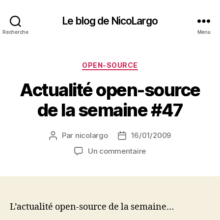
Le blog de NicoLargo
Recherche
Menu
Catégories
OPEN-SOURCE
Actualité open-source
de la semaine #47
Par
nicolargo
16/01/2009
Auteur
Date
de
de
sur
Un commentaire
l’article
l’article
Actualité
open-
source
de
la
L’actualité open-source de la semaine…
semaine