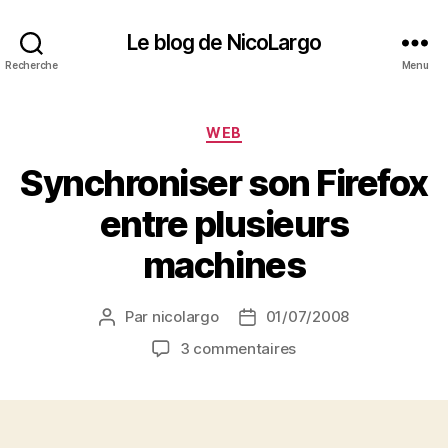
Le blog de NicoLargo
Recherche
Menu
Catégories
WEB
Synchroniser son Firefox
entre plusieurs
machines
Par
nicolargo
01/07/2008
Auteur
Date
de
de
sur
3 commentaires
l’article
l’article
Synchroniser
son
Firefox
entre