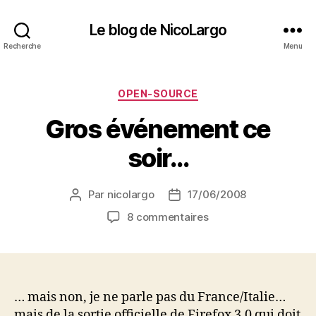
Le blog de NicoLargo
Recherche
Menu
Catégories
OPEN-SOURCE
Gros événement ce
soir…
Par
nicolargo
17/06/2008
Auteur
Date
de
de
sur
8 commentaires
l’article
l’article
Gros
événement
ce
soir…
… mais non, je ne parle pas du France/Italie…
mais de la sortie officielle de Firefox 3.0 qui doit