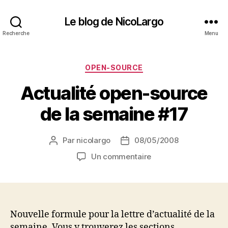
Le blog de NicoLargo
Recherche
Menu
Catégories
OPEN-SOURCE
Actualité open-source
de la semaine #17
Par
nicolargo
08/05/2008
Auteur
Date
de
de
sur
Un commentaire
l’article
l’article
Actualité
open-
source
de
la
Nouvelle formule pour la lettre d’actualité de la
semaine
semaine. Vous y trouverez les sections