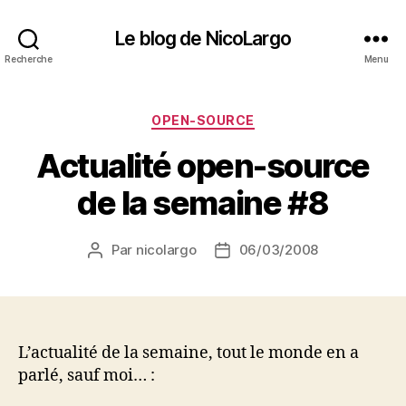
Le blog de NicoLargo
Recherche
Menu
Catégories
OPEN-SOURCE
Actualité open-source
de la semaine #8
Par
nicolargo
06/03/2008
Auteur
Date
de
de
l’article
l’article
L’actualité de la semaine, tout le monde en a
parlé, sauf moi… :