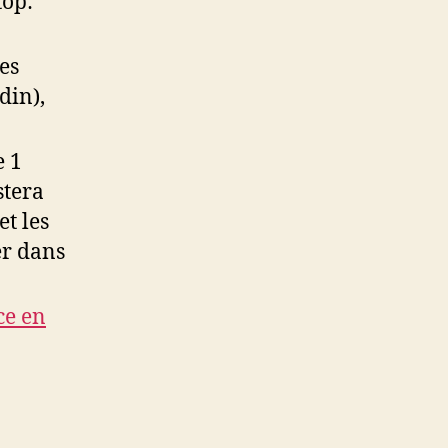
top:
es
din),
e 1
stera
et les
er dans
ce en