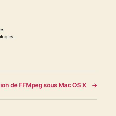
des
ologies.
ation de FFMpeg sous Mac OS X
→