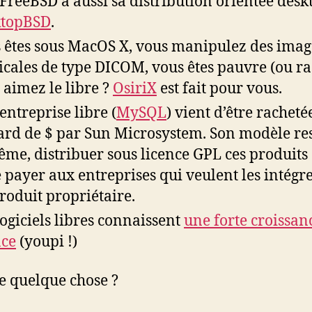
FreeBSD a aussi sa distribution orientée desk
ktopBSD
.
 êtes sous MacOS X, vous manipulez des imag
cales de type DICOM, vous êtes pauvre (ou ra
 aimez le libre ?
OsiriX
est fait pour vous.
entreprise libre (
MySQL
) vient d’être racheté
ard de $ par Sun Microsystem. Son modèle re
ême, distribuer sous licence GPL ces produits 
e payer aux entreprises qui veulent les intégr
roduit propriétaire.
logiciels libres connaissent
une forte croissan
ce
(youpi !)
ie quelque chose ?