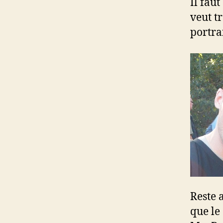
Il faut
veut t
portra
Reste 
que le