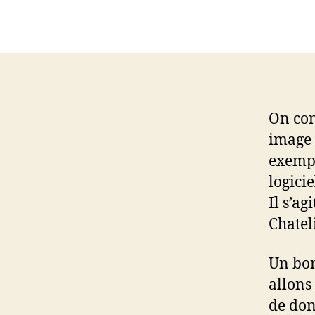
On con
image 
exemp
logici
Il s’ag
Chateli
Un bon
allons
de don