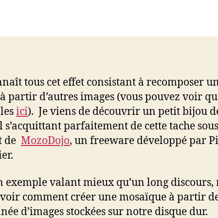
de
de
l’article
l’article
naît tous cet effet consistant à recomposer u
à partir d’autres images (vous pouvez voir q
les
ici
). Je viens de découvrir un petit bijou d
el s’acquittant parfaitement de cette tache sou
it de
MozoDojo
, un freeware développé par P
er.
 exemple valant mieux qu’un long discours,
 voir comment créer une mosaïque à partir d
née d’images stockées sur notre disque dur.