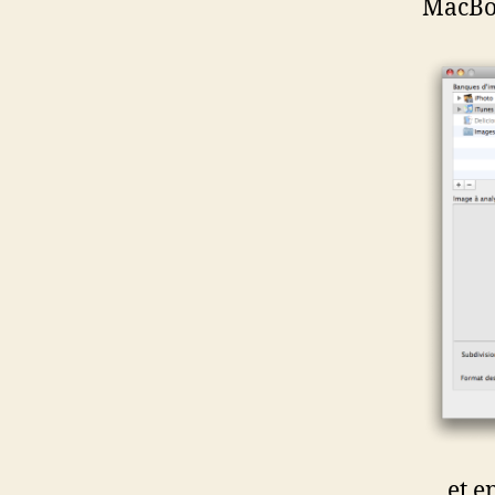
MacBo
… et e