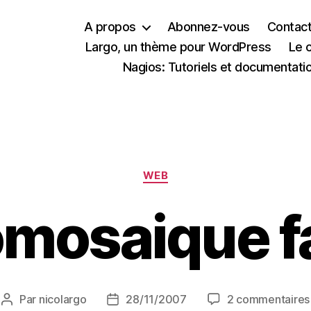
A propos
Abonnez-vous
Contac
Largo, un thème pour WordPress
Le 
Nagios: Tutoriels et documentati
Catégories
WEB
mosaique f
Par
nicolargo
28/11/2007
2 commentaires
Auteur
Date