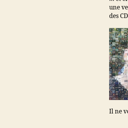
une ve
des CD
Il ne 