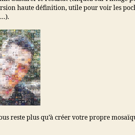
rsion haute définition, utile pour voir les poc
…).
vous reste plus qu’à créer votre propre mosaïq