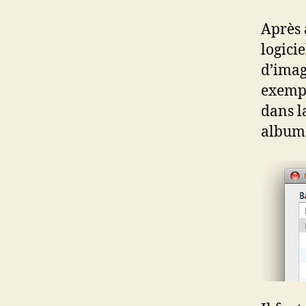
Après 
logici
d’imag
exempl
dans l
albums