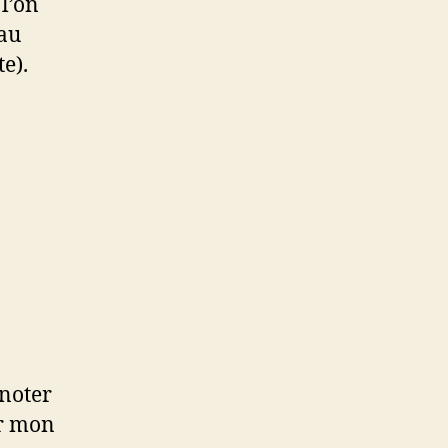
 l’on
eau
e).
 noter
ur mon