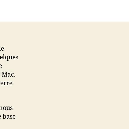
Photomosaique
facile…
ne
uelques
e
s Mac.
ierre
 nous
e base