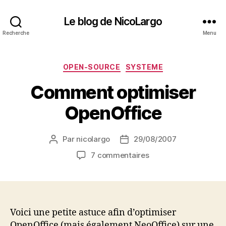
Le blog de NicoLargo
Recherche
Menu
Catégories
OPEN-SOURCE
SYSTEME
Comment optimiser
OpenOffice
Par
nicolargo
29/08/2007
Auteur
Date
de
de
sur
7 commentaires
l’article
l’article
Comment
optimiser
OpenOffice
Voici une petite astuce afin d’optimiser
OpenOffice (mais également NeoOffice) sur une