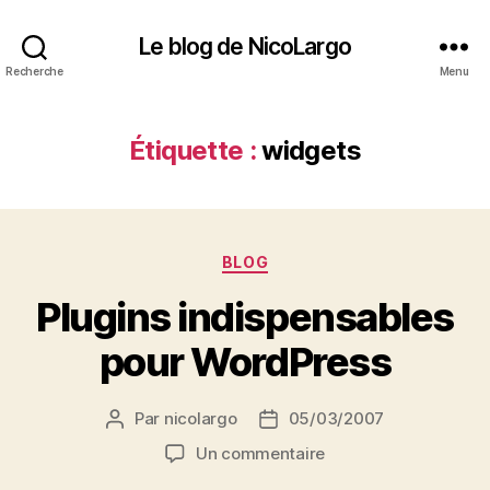
Le blog de NicoLargo
Recherche
Menu
Étiquette :
widgets
Catégories
BLOG
Plugins indispensables
pour WordPress
Par
nicolargo
05/03/2007
Auteur
Date
de
de
sur
Un commentaire
l’article
l’article
Plugins