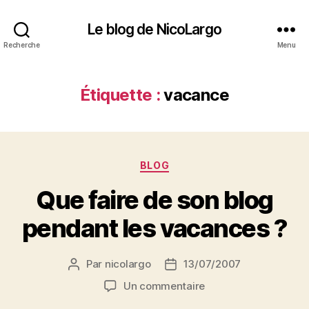
Le blog de NicoLargo
Recherche
Menu
Étiquette :
vacance
Catégories
BLOG
Que faire de son blog
pendant les vacances ?
Par
nicolargo
13/07/2007
Auteur
Date
de
de
sur
Un commentaire
l’article
l’article
Que