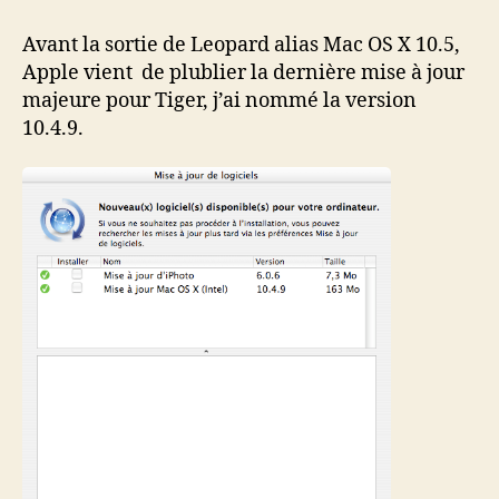
version
10.4.9
Avant la sortie de Leopard alias Mac OS X 10.5,
pour
Apple vient de plublier la dernière mise à jour
Tiger
majeure pour Tiger, j’ai nommé la version
10.4.9.