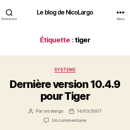
Le blog de NicoLargo
Recherche
Menu
Étiquette :
tiger
Catégories
SYSTEME
Dernière version 10.4.9
pour Tiger
Par
nicolargo
14/03/2007
Auteur
Date
de
de
sur
Un commentaire
l’article
l’article
Dernière