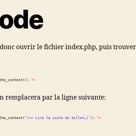
ode
t donc ouvrir le fichier index.php, puis trouver
the_content(
);
?>
on remplacera par la ligne suivante:
the_content(
‘(>> Lire la suite du billet…)’
);
?>