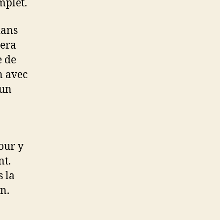
mplet.
dans
sera
e de
en avec
 un
our y
nt.
s la
n.