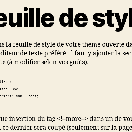
euille de sty
is la feuille de style de votre thème ouverte d
diteur de texte préféré, il faut y ajouter la se
te (à modifier selon vos goûts).
link {
ize: 13px;
ariant: small-caps;
ue insertion du tag <!–more–> dans un de vo
e, ce dernier sera coupé (seulement sur la pag