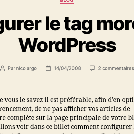
BLOG
urer le tag mo
WordPress
Par
nicolargo
14/04/2008
2 commentaires
Auteur
Date
de
de
l’article
l’article
vous le savez il est préférable, afin d’en opt
érencement, de ne pas afficher vos articles de
e complète sur la page principale de votre bl
llons voir dans ce billet comment configurer 