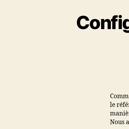
Config
Comme 
le réf
manièr
Nous a