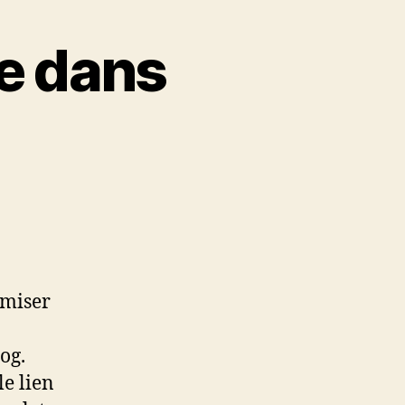
re dans
sur
Configurer
le
tag
more
imiser
dans
WordPress
og.
le lien