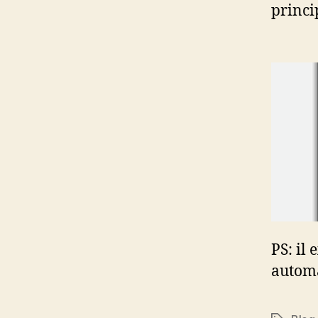
princi
PS: il 
automa