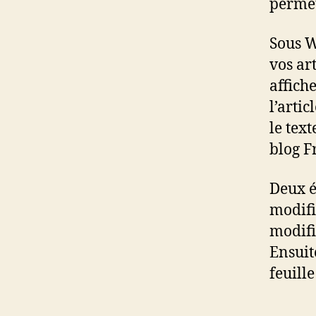
permet
Sous W
vos ar
affich
l’artic
le tex
blog 
Deux é
modifi
modifi
Ensuit
feuill