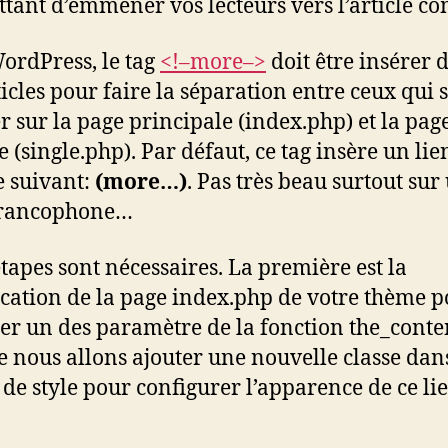
tant d’emmener vos lecteurs vers l’article co
ordPress, le tag
<!–more–>
doit être insérer 
ticles pour faire la séparation entre ceux qui 
er sur la page principale (index.php) et la pag
le (single.php). Par défaut, ce tag insère un li
te suivant:
(more…)
. Pas très beau surtout sur
Francophone…
tapes sont nécessaires. La première est la
cation de la page index.php de votre thème p
er un des paramètre de la fonction the_conte
e nous allons ajouter une nouvelle classe dan
e de style pour configurer l’apparence de ce lie