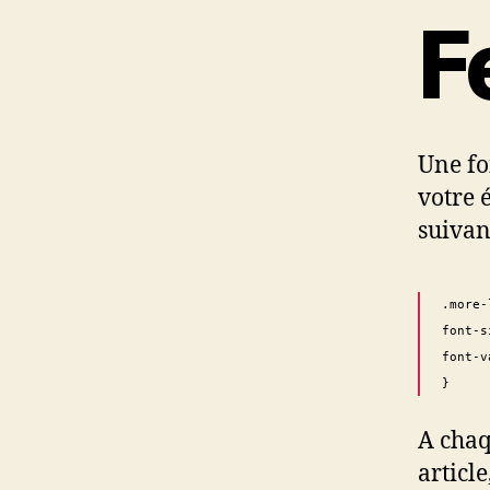
F
Une fo
votre é
suivan
.more-
font-s
font-v
}
A chaq
articl