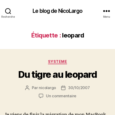
Le blog de NicoLargo
Recherche
Menu
Étiquette :
leopard
Catégories
SYSTEME
Du tigre au leopard
Par
nicolargo
30/10/2007
Auteur
Date
de
de
sur
Un commentaire
l’article
l’article
Du
tigre
au
Je viens de finir la migration de mon MacBook