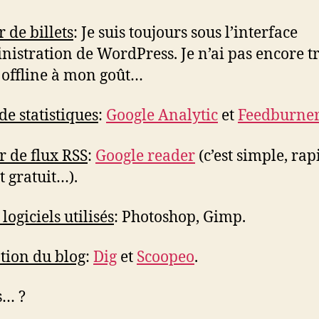
 de billets
: Je suis toujours sous l’interface
nistration de WordPress. Je n’ai pas encore t
l offline à mon goût…
de statistiques
:
Google Analytic
et
Feedburner
r de flux RSS
:
Google reader
(c’est simple, rap
t gratuit…).
logiciels utilisés
: Photoshop, Gimp.
ion du blog
:
Dig
et
Scoopeo
.
s… ?