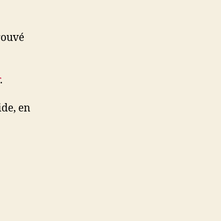
rouvé
.
ide, en