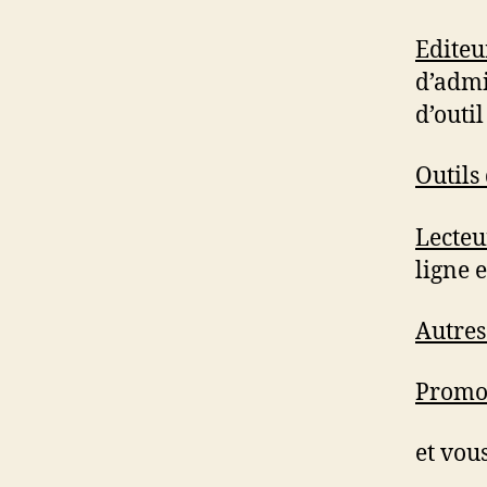
Editeur
d’admi
d’outi
Outils 
Lecteu
ligne e
Autres 
Promot
et vou