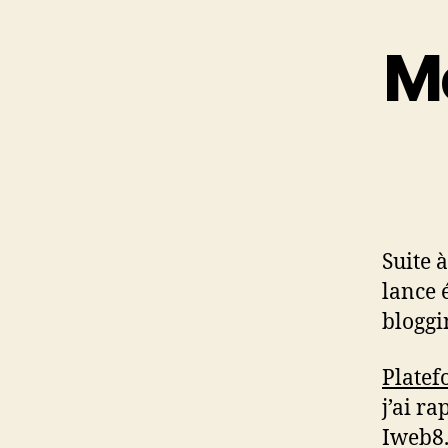
Mo
Suite 
lance 
bloggi
Plate
j’ai r
Iweb8