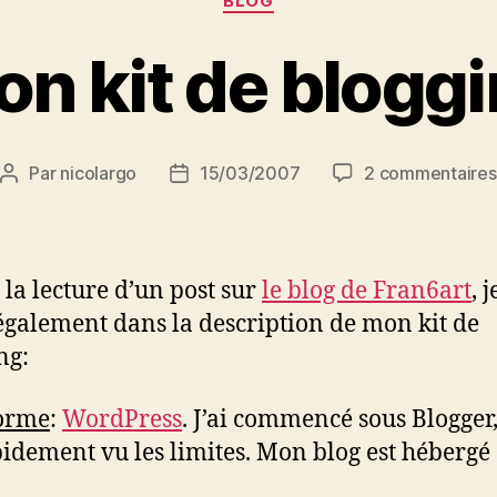
BLOG
n kit de blogg
Par
nicolargo
15/03/2007
2 commentaires
Auteur
Date
de
de
l’article
l’article
à la lecture d’un post sur
le blog de Fran6art
, 
également dans la description de mon kit de
ng:
forme
:
WordPress
. J’ai commencé sous Blogger
apidement vu les limites. Mon blog est hébergé
.