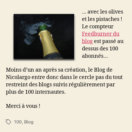
péter
le
… avec les olives
champagne…
et les pistaches !
Le compteur
Feedburner du
blog
est passé au
dessus des 100
abonnés…
Moins d’un an après sa création, le Blog de
Nicolargo entre donc dans le cercle pas du tout
restreint des blogs suivis régulièrement par
plus de 100 internautes.
Merci à vous !
100
,
Blog
Étiquettes