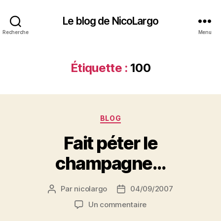
Le blog de NicoLargo
Recherche
Menu
Étiquette :
100
Catégories
BLOG
Fait péter le
champagne…
Par
nicolargo
04/09/2007
Auteur
Date
de
de
sur
Un commentaire
l’article
l’article
Fait