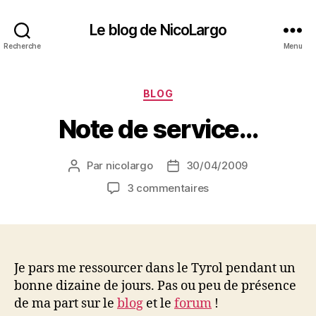
Le blog de NicoLargo
Recherche
Menu
Catégories
BLOG
Note de service…
Par
nicolargo
30/04/2009
Auteur
Date
de
de
sur
3 commentaires
l’article
l’article
Note
de
service…
Je pars me ressourcer dans le Tyrol pendant un
bonne dizaine de jours. Pas ou peu de présence
de ma part sur le
blog
et le
forum
!