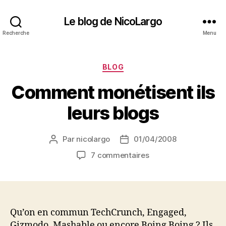
Le blog de NicoLargo
Recherche
Menu
Catégories
BLOG
Comment monétisent ils
leurs blogs
Par
nicolargo
01/04/2008
Auteur
Date
de
de
sur
7 commentaires
l’article
l’article
Comment
monétisent
ils
leurs
blogs
Qu’on en commun TechCrunch, Engaged,
Gizmodo, Mashable ou encore Boing Boing ? Ils