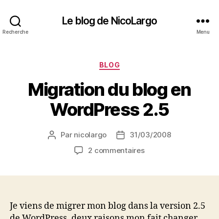
Le blog de NicoLargo
Recherche
Menu
Catégories
BLOG
Migration du blog en
WordPress 2.5
Par
nicolargo
31/03/2008
Auteur
Date
de
de
sur
2 commentaires
l’article
l’article
Migration
du
blog
en
WordPress
Je viens de migrer mon blog dans la version 2.5
2.5
de WordPress, deux raisons mon fait changer