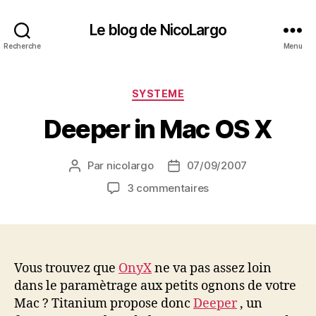
Le blog de NicoLargo
Recherche
Menu
Catégories
SYSTEME
Deeper in Mac OS X
Par
nicolargo
07/09/2007
Auteur
Date
de
de
sur
3 commentaires
l’article
l’article
Deeper
in
Mac
OS
X
Vous trouvez que
OnyX
ne va pas assez loin
dans le paramètrage aux petits ognons de votre
Mac ? Titanium propose donc
Deeper
, un