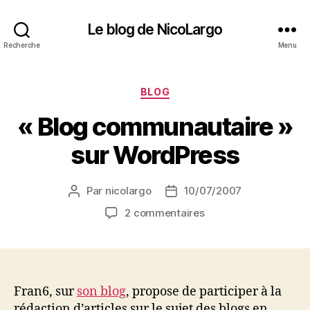
Le blog de NicoLargo
Recherche
Menu
Catégories
BLOG
« Blog communautaire »
sur WordPress
Par
nicolargo
10/07/2007
Auteur
Date
de
de
sur
2 commentaires
l’article
l’article
« Blog
communautaire »
sur
WordPress
Fran6, sur
son blog
, propose de participer à la
rédaction d’articles sur le sujet des blogs en